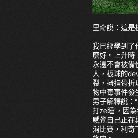
里奇說：這是
我已經學到了
麼好。上升時
永遠不會被備
人，板球的de
裂，拇指骨折
物中毒事件發
男子解釋說：
打ze睡'，
感覺自己正在
消比賽，利奇