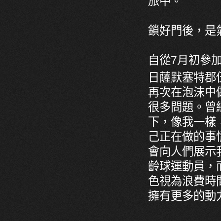
旅中。
鎖好門後，是
自從7月初參
日薩默塞特郡
再次在泡沫中
很多問題。曾
下，像我一樣
己正在做的事
會向人們展示
齡球運動員，
色視為浪費時
擁有更多的動