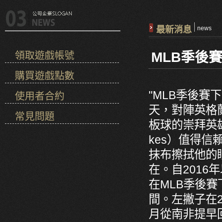
最新消息
news
MLB季後
領取遊戲帳號
購買遊戲點數
"MLB季後賽下
使用者合約
天，對陣英格蘭
常見問題
板球的崇拜英雄
kes）值得信
抹布擦拭他的
在。自2016
在MLB季後賽
間。左撇子在
月從南非提早