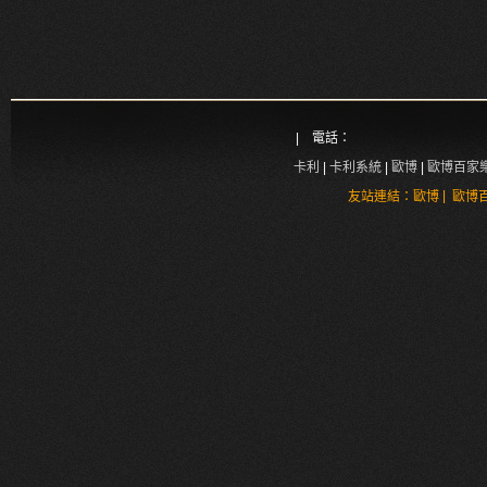
| 電話：
卡利
|
卡利系統
|
歐博
|
歐博百家
|
友站連結：
歐博
歐博