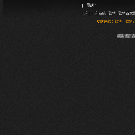
| 電話：
卡利
|
卡利系統
|
歐博
|
歐博百家
|
友站連結：
歐博
歐博
網路博弈遊戲、真人