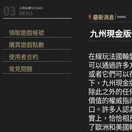
最新消息
news
九州現金版
領取遊戲帳號
購買遊戲點數
在線玩法國輪
使用者合約
可以通過許多
常見問題
或者它們可以
下，九州現金
除此之外的任
價值的權威指
口。許多人認
實上，恰恰相
了歐洲和美國