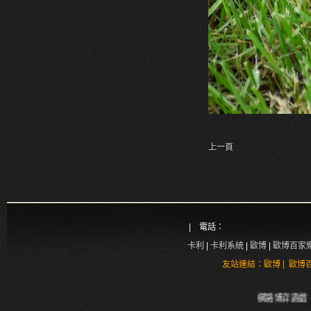
上一頁
| 電話：
卡利
|
卡利系統
|
歐博
|
歐博百家
|
友站連結：
歐博
歐博
網路博弈遊戲、真人2