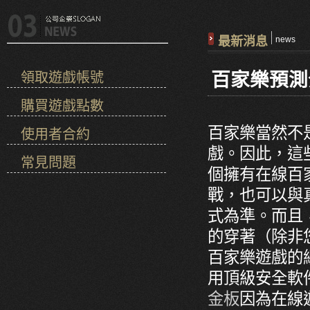
最新消息
news
百家樂預測
領取遊戲帳號
購買遊戲點數
百家樂當然不
使用者合約
戲。因此，這
常見問題
個擁有在線百
戰，也可以與
式為準。而且
的穿著（除非
百家樂遊戲的
用頂級安全軟
金板
因為在線