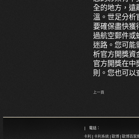
全的地方，遠
溫。世足分析
要確保盡快獲
過航空郵件或
迷路。您可能
析官方開獎資
官方開獎在中
則。您也可以
上一頁
| 電話：
卡利
|
卡利系統
|
歐博
|
歐博百家