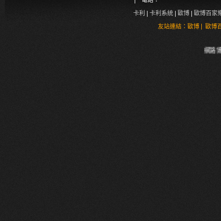
| 電話：
卡利
|
卡利系統
|
歐博
|
歐博百家
|
友站連結：
歐博
歐博
網路博弈遊戲