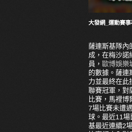
大發網_運動賽事
薩連斯基隊內
成，在梅沙諾
員，
歐博娛樂
的數據。薩連
力並最終在此
聯賽冠軍，對
比賽，馬裡博
7場比賽未遭
球。最近11
基最近連續2