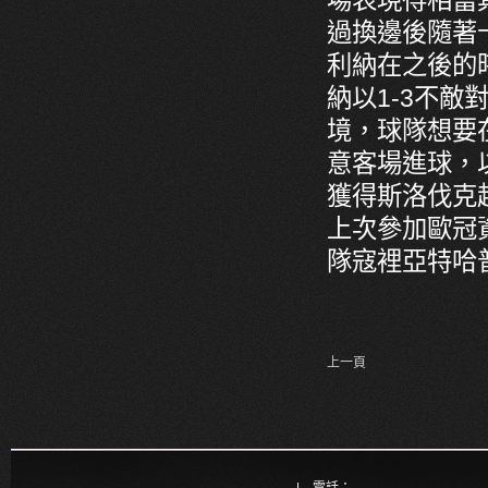
場表現得相當
過換邊後隨著
利納在之後的
納以1-3不敵
境，球隊想要
意客場進球，
獲得斯洛伐克
上次參加歐冠資
隊寇裡亞特哈普
上一頁