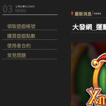
最新消息
news
大發網_運
領取遊戲帳號
購買遊戲點數
使用者合約
常見問題