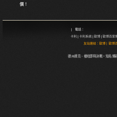
價！
| 電話：
卡利
|
卡利系統
|
歐博
|
歐博百家
|
友站連結：
歐博
歐博
戲、真人21點、骰寶線上狂玩，俱樂部有德州撲克、梭哈即時決戰。知名博彩品牌網