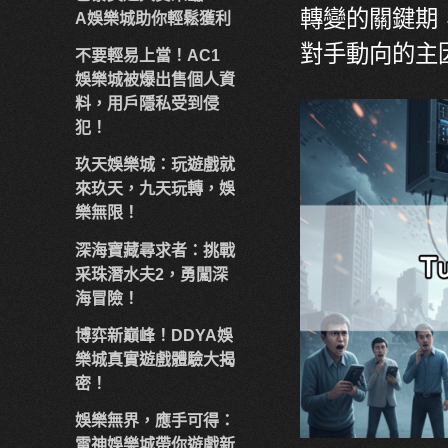
轉變的關鍵期
A娛樂城助你輕鬆獲利
對手動向的主
不要輕易上當！AC1
娛樂城被爆出售個人資
料，用戶隱私受到侵
犯！
玖天娛樂城：玩遊戲就
來玖天，九天玩轉，娛
樂無限！
深海寶藏尋求者：挑戰
采珠潛水夫2，勇闖深
海冒險！
博弈新巔峰！DDYA娛
樂城真實遊戲體驗大揭
密！
娛樂無界，應手可得：
雷神娛樂城帶你遊戲新