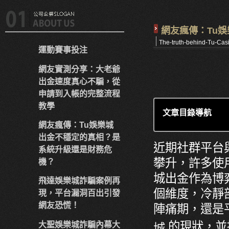
網友瘋傳：Tu
The-truth-behind-Tu-Cas
運動賽事投注
網友實測分享：大老爺
出金速度真心不騙，從
申請到入帳的完整流程
教學
文章目錄導航
網友瘋傳：Tu娛樂城
出金不穩定的真相？是
近期社群平台
系統升級還是財務危
攀升，許多使
機？
城出金作為博
飛達娛樂城詐騙案例再
個維度，冷靜
現，平台漏洞百出引發
網友恐慌！
陣痛期，還是
的現狀，並
大聖娛樂城詐騙內幕大
城