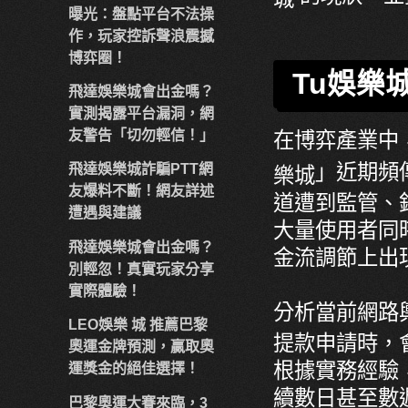
曝光：盤點平台不法操
作，玩家控訴聲浪震撼
博弈圈！
Tu娛樂
飛達娛樂城會出金嗎？
實測揭露平台漏洞，網
友警告「切勿輕信！」
在博弈產業中
」近期頻
飛達娛樂城詐騙PTT網
樂城
友爆料不斷！網友詳述
道遭到監管、
遭遇與建議
大量使用者同
飛達娛樂城會出金嗎？
金流調節上出
別輕忽！真實玩家分享
實際體驗！
分析當前網路
LEO娛樂 城 推薦巴黎
提款申請時，
奧運金牌預測，贏取奧
根據實務經驗
運獎金的絕佳選擇！
續數日甚至數
巴黎奧運大賽來臨，3