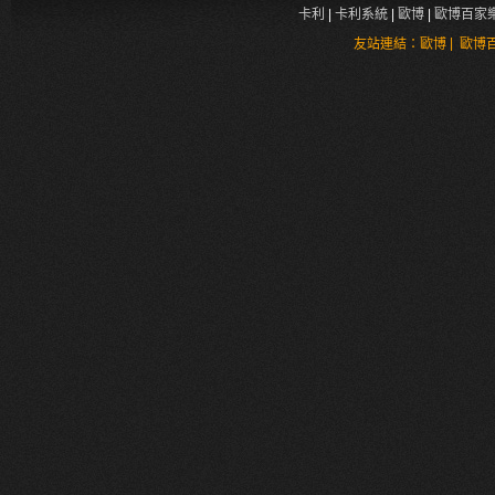
卡利
|
卡利系統
|
歐博
|
歐博百家
|
友站連結：
歐博
歐博