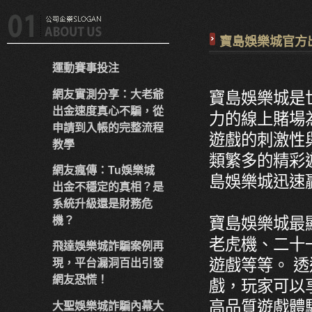
寶島娛樂城官方
運動賽事投注
網友實測分享：大老爺
寶島娛樂城是
出金速度真心不騙，從
力的線上賭場
申請到入帳的完整流程
遊戲的刺激性
教學
類繁多的精彩
網友瘋傳：Tu娛樂城
島娛樂城迅速
出金不穩定的真相？是
系統升級還是財務危
機？
寶島娛樂城最
老虎機、二十
飛達娛樂城詐騙案例再
遊戲等等。 
現，平台漏洞百出引發
網友恐慌！
戲，玩家可以
高品質遊戲體
大聖娛樂城詐騙內幕大